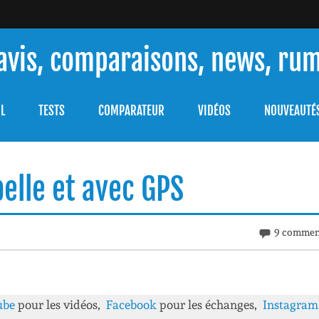
 avis, comparaisons, news, ru
ouver celle qui répondra à vos besoins et comprendre comment 
L
TESTS
COMPARATEUR
VIDÉOS
NOUVEAUTÉ
 belle et avec GPS
9 commen
ube
pour les vidéos,
Facebook
pour les échanges,
Instagra