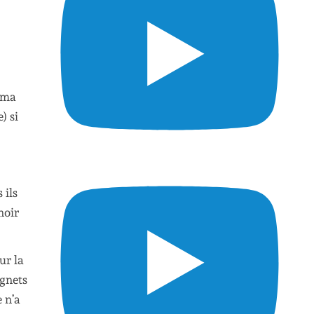
e ma
) si
 ils
noir
ur la
ignets
e n’a