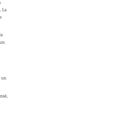
s
. La
e
de
 un
t un
nsé,