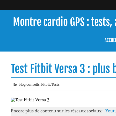
Skip
to
content
Montre cardio GPS : tests,
Testeur de montres GPS, je vous livre les clés pour tr
ACCUEI
Test Fitbit Versa 3 : plus
blog conseils
,
Fitbit
,
Tests
Encore plus de contenu sur les réseaux sociaux :
Yout