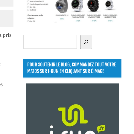
a pris
Rechercher
c
POUR SOUTENIR LE BLOG, COMMANDEZ TOUT VOTRE
MATOS SUR I-RUN EN CLIQUANT SUR L’IMAGE
es