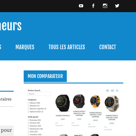
meurs
bien l'utiliser.
S
MARQUES
TOUS LES ARTICLES
CONTACT
MON COMPARATEUR
taires
m
pour