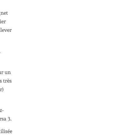
gnet
ier
ulever
a
ur un
s très
r)
z-
rsa 3.
ilisée