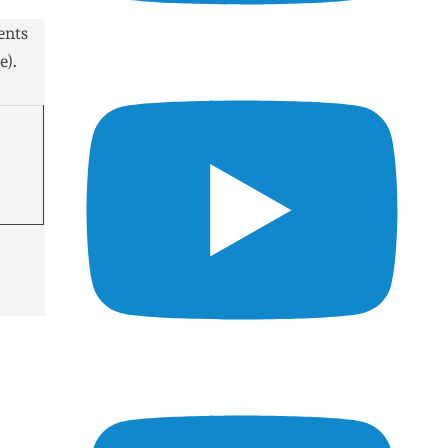
ents
e).