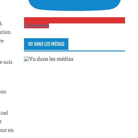
t
3.
S\'abonner
ution
re
VU DANS LES MÉDIAS
e suis
 ou
tuel
t
tour en