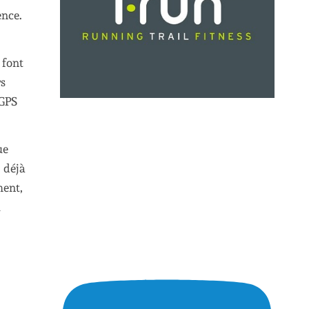
ence.
 font
rs
 GPS
ue
 déjà
ment,
ù