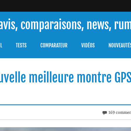
 avis, comparaisons, news, ru
ouver celle qui répondra à vos besoins et comprendre comment 
L
TESTS
COMPARATEUR
VIDÉOS
NOUVEAUTÉ
uvelle meilleure montre GP
169 commen