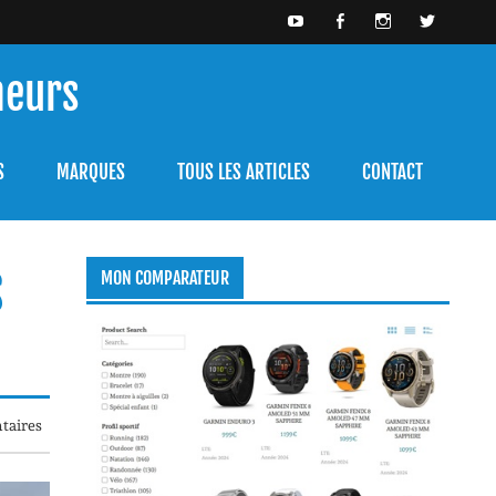
meurs
bien l'utiliser.
S
MARQUES
TOUS LES ARTICLES
CONTACT
S
MON COMPARATEUR
taires