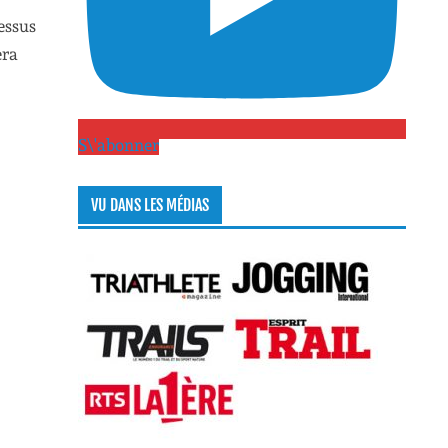
essus
era
S\'abonner
VU DANS LES MÉDIAS