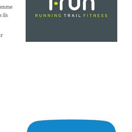
 comme
 ils
ur