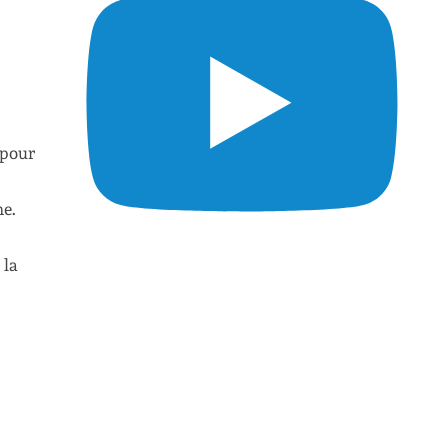
 pour
he.
 la