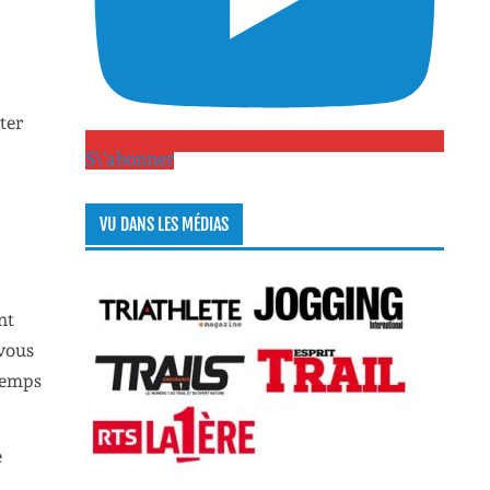
ter
S\'abonner
VU DANS LES MÉDIAS
nt
 vous
 temps
e