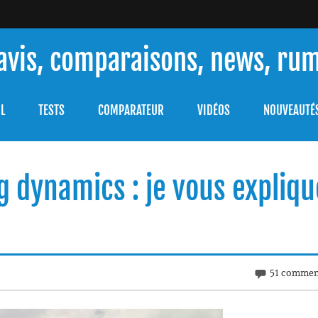
 avis, comparaisons, news, ru
ouver celle qui répondra à vos besoins et comprendre comment 
L
TESTS
COMPARATEUR
VIDÉOS
NOUVEAUTÉ
 dynamics : je vous expliqu
51 commen