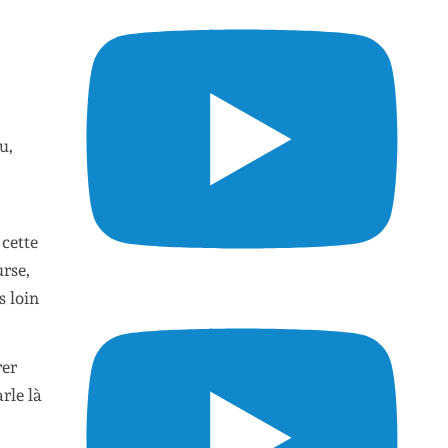
u,
 cette
rse,
s loin
rer
rle là