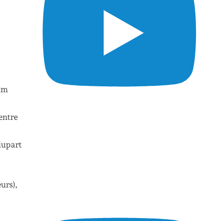
mum
entre
plupart
urs),