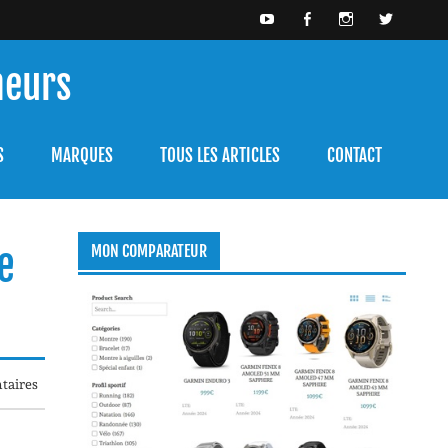
meurs
bien l'utiliser.
S
MARQUES
TOUS LES ARTICLES
CONTACT
e
MON COMPARATEUR
taires