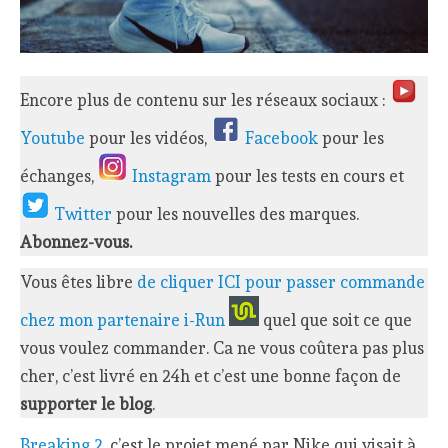
Encore plus de contenu sur les réseaux sociaux :
Youtube
pour les vidéos,
Facebook
pour les
échanges,
Instagram
pour les tests en cours et
Twitter
pour les nouvelles des marques.
Abonnez-vous.
Vous êtes libre
de cliquer ICI pour passer commande
chez mon partenaire i-Run
quel que soit ce que
vous voulez commander. Ca ne vous coûtera pas plus
cher, c’est livré en 24h et c’est une bonne façon de
supporter le blog
.
Breaking 2
, c’est le projet mené par Nike qui visait à