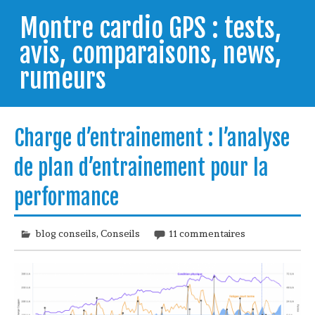
Skip
to
Montre cardio GPS : tests,
content
avis, comparaisons, news,
rumeurs
Testeur de montres GPS, je vous livre les clés pour
trouver celle qui répondra à vos besoins et
Charge d’entrainement : l’analyse
comprendre comment bien l'utiliser.
de plan d’entrainement pour la
performance
blog conseils
,
Conseils
11 commentaires