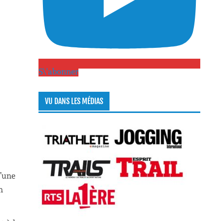
S\'abonner
VU DANS LES MÉDIAS
d’une
n