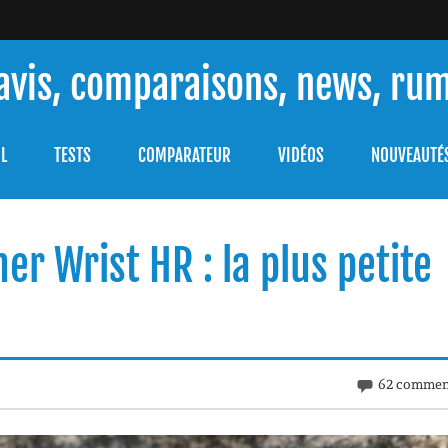
 avis, comparaisons, news, ru
ouver celle qui répondra à vos besoins et comprendre comment 
L
TESTS
COMPARATEUR
VIDÉOS
NOUVEAUTÉ
er Wrist HR : la plus petite
62 commen