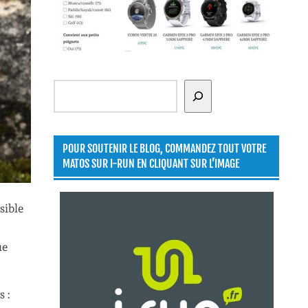
Rechercher
POUR SOUTENIR LE BLOG, COMMANDEZ TOUT VOTRE
MATOS SUR I-RUN EN CLIQUANT SUR L’IMAGE
sible
ue
 :