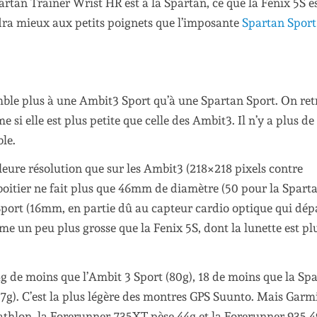
artan Trainer Wrist HR est à la Spartan, ce que la Fenix 5S es
ndra mieux aux petits poignets que l’imposante
Spartan Sport
mble plus à une Ambit3 Sport qu’à une Spartan Sport. On re
si elle est plus petite que celle des Ambit3. Il n’y a plus de
ble.
lleure résolution que sur les Ambit3 (218×218 pixels contre
 boitier ne fait plus que 46mm de diamètre (50 pour la Spart
 Sport (16mm, en partie dû au capteur cardio optique qui dép
me un peu plus grosse que la Fenix 5S, dont la lunette est plu
24g de moins que l’Ambit 3 Sport (80g), 18 de moins que la Sp
67g). C’est la plus légère des montres GPS Suunto. Mais Garmi
athlon, la Forerunner 735XT pèse 44g et la Forerunner 935 4