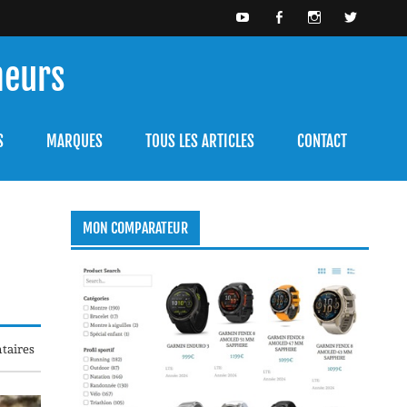
meurs
bien l'utiliser.
S
MARQUES
TOUS LES ARTICLES
CONTACT
MON COMPARATEUR
taires