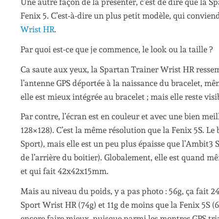
Une autre façon de la présenter, c’est de dire que la Sp
Fenix 5. C’est-à-dire un plus petit modèle, qui convie
Wrist HR
.
Par quoi est-ce que je commence, le look ou la taille ?
Ca saute aux yeux, la Spartan Trainer Wrist HR resse
l’antenne GPS déportée à la naissance du bracelet, même 
elle est mieux intégrée au bracelet ; mais elle reste visi
Par contre, l’écran est en couleur et avec une bien mei
128×128). C’est la même résolution que la Fenix 5S. Le
Sport), mais elle est un peu plus épaisse que l’Ambit3
de l’arrière du boitier). Globalement, elle est quand mê
et qui fait 42x42x15mm.
Mais au niveau du poids, y a pas photo : 56g, ça fait 
Sport Wrist HR (74g) et 11g de moins que la Fenix 5S (
encore faire mieux, puisque parmi les montres GPS tri