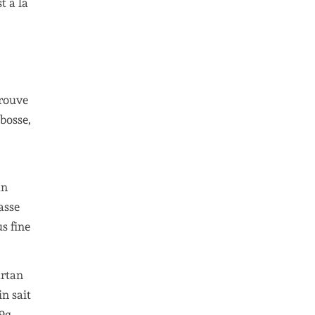
t à la
trouve
 bosse,
an
asse
s fine
artan
n sait
9g.