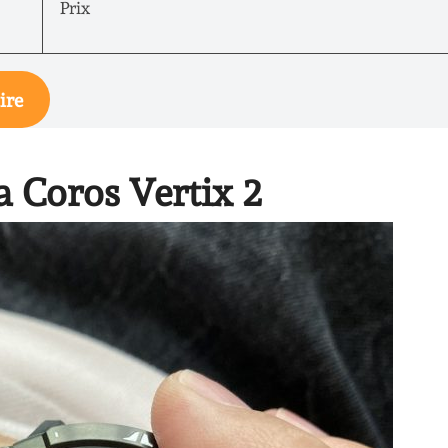
Prix
ire
a Coros Vertix 2