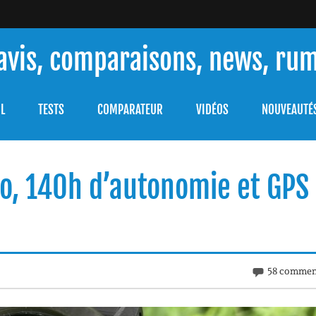
 avis, comparaisons, news, ru
ouver celle qui répondra à vos besoins et comprendre comment 
L
TESTS
COMPARATEUR
VIDÉOS
NOUVEAUTÉ
to, 140h d’autonomie et GPS
58 commen