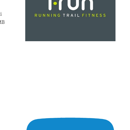
i
TMB