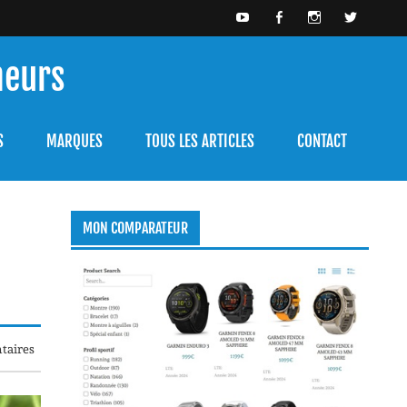
meurs
bien l'utiliser.
S
MARQUES
TOUS LES ARTICLES
CONTACT
MON COMPARATEUR
taires