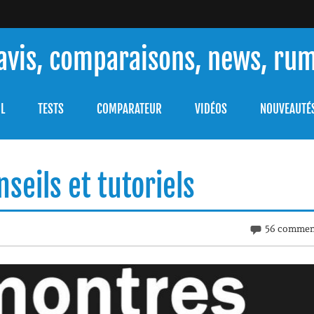
 avis, comparaisons, news, ru
ouver celle qui répondra à vos besoins et comprendre comment 
L
TESTS
COMPARATEUR
VIDÉOS
NOUVEAUTÉ
seils et tutoriels
56 commen