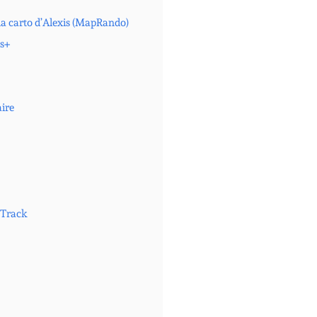
 la carto d’Alexis (MapRando)
ps+
aire
pTrack