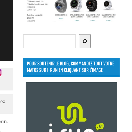
Rechercher
POUR SOUTENIR LE BLOG, COMMANDEZ TOUT VOTRE
MATOS SUR I-RUN EN CLIQUANT SUR L’IMAGE
lez
min.