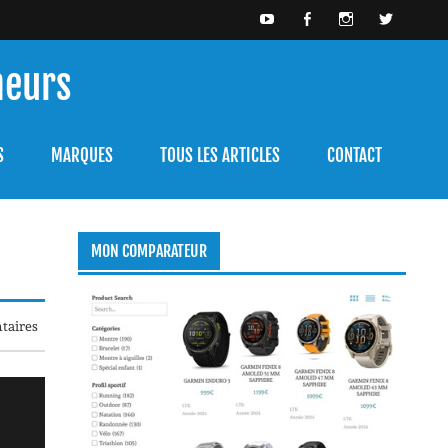
meurs
bien l'utiliser.
S
MARQUES
TOUS LES ARTICLES
CONTACT
MON COMPARATEUR
taires