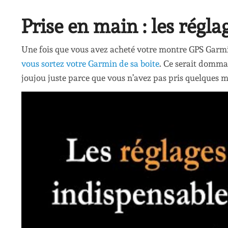
Prise en main : les réglag
Une fois que vous avez acheté votre montre GPS Garmin
vous sortez votre Garmin de sa boite
. Ce serait dommag
joujou juste parce que vous n’avez pas pris quelques m