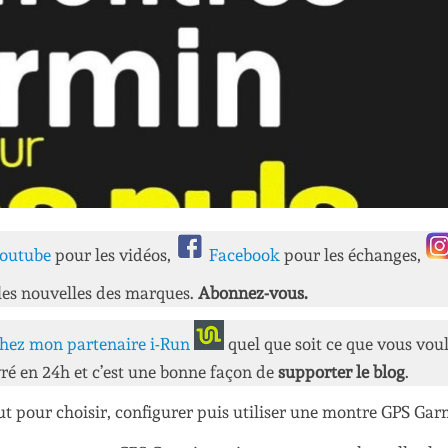
outube
pour les vidéos,
Facebook
pour les échanges,
les nouvelles des marques.
Abonnez-vous.
hez mon partenaire i-Run
quel que soit ce que vous vou
ré en 24h et c’est une bonne façon de
supporter le blog
.
aut pour choisir, configurer puis utiliser une montre GPS Gar