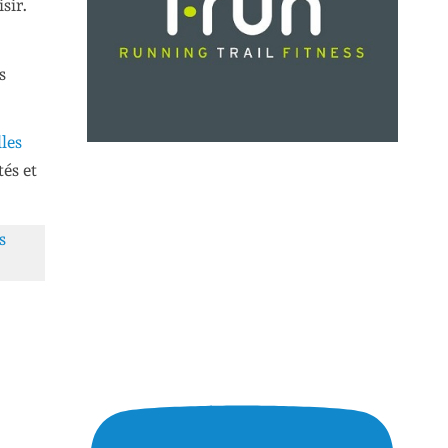
sir.
s
les
és et
s