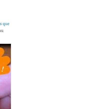
ès que
au